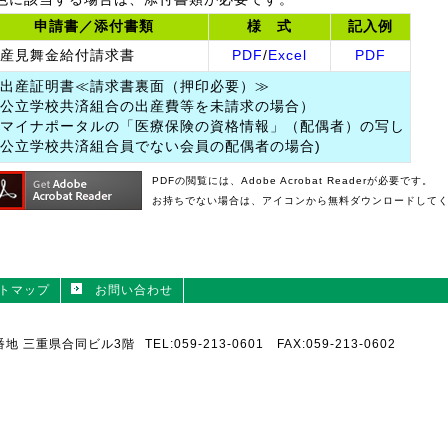
申請書／添付書類
様 式
記入例
産見舞金給付請求書
PDF
/
Excel
PDF
出産証明書≪請求書裏面（押印必要）≫
公立学校共済組合の出産費等を未請求の場合）
マイナポータルの「医療保険の資格情報」（配偶者）の写し
公立学校共済組合員でない会員の配偶者の場合)
PDFの閲覧には、Adobe Acrobat Readerが必要です。
お持ちでない場合は、アイコンから無料ダウンロードして
トマップ
お問い合わせ
1番地 三重県合同ビル3階
TEL:059-213-0601 FAX:059-213-0602