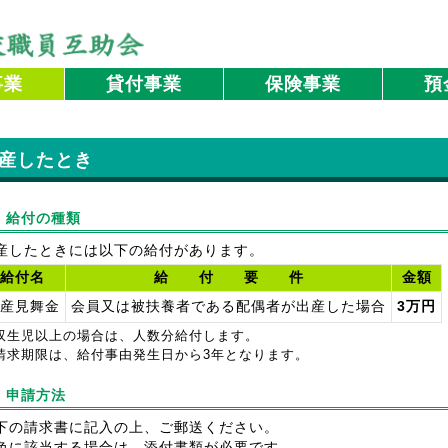
事業
貸付事業
保険事業
預
産したとき
．給付の種類
産したときには以下の給付があります。
給付名
給 付 要 件
金額
産見舞金
会員又は被扶養者である配偶者が出産した場合
3万円
双生児以上の場合は、人数分給付します。
請求期限は、給付事由発生日から3年となります。
．申請方法
下の請求書に記入の上、ご郵送ください。
色に該当する場合は、添付書類が必要です。