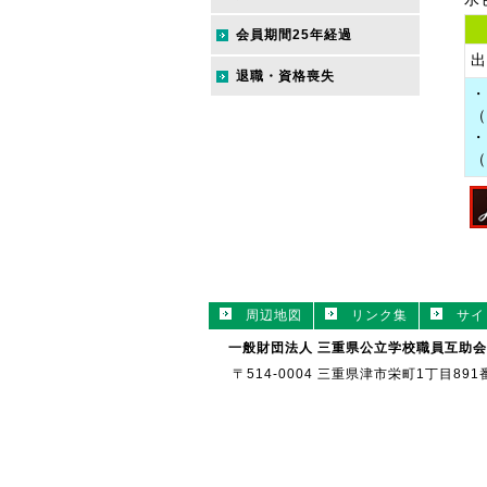
会員期間25年経過
出
退職・資格喪失
・
（
・
（
周辺地図
リンク集
サイ
一般財団法人 三重県公立学校職員互助会
〒514-0004 三重県津市栄町1丁目89