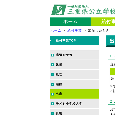
ホーム
給付
ホーム
＞
給付事業
＞ 出産したとき
出
給付事業TOP
病気やケガ
１
出
休業
死亡
出
結婚
※
※
出産
２
子ども小学校入学
以
災害
水