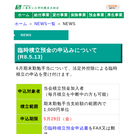
ホーム
給付事業
貸付事業
保険事業
預金事業
厚生事業
ホーム
＞
NEWS一覧
＞ NEWS
NEWS
臨時積立預金の申込みについて
(R8.5.13)
6月期末勤勉手当について、法定外控除による臨時
積立の申込を受け付けます。
当会積立預金加入者
申込対象者
（毎月積立を中断中の方も可能）
期末勤勉手当支給額の範囲内で
積立範囲
1,000円単位
申込期限
5月29日（金）
①
臨時積立預金申込書
をFAX又は郵