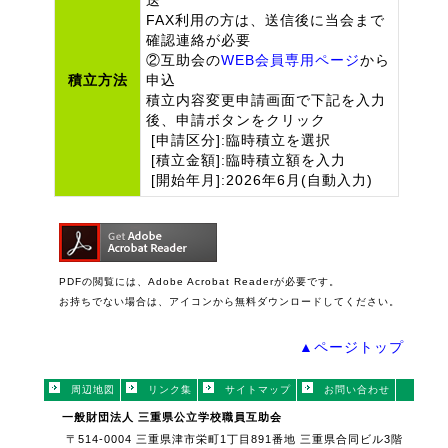
送
FAX利用の方は、送信後に当会まで
確認連絡が必要
②互助会の
WEB会員専用ページ
から
積立方法
申込
積立内容変更申請画面で下記を入力
後、申請ボタンをクリック
[申請区分]:臨時積立を選択
[積立金額]:臨時積立額を入力
[開始年月]:2026年6月(自動入力)
PDFの閲覧には、Adobe Acrobat Readerが必要です。
お持ちでない場合は、アイコンから無料ダウンロードしてください。
▲ページトップ
周辺地図
リンク集
サイトマップ
お問い合わせ
一般財団法人 三重県公立学校職員互助会
〒514-0004 三重県津市栄町1丁目891番地 三重県合同ビル3階